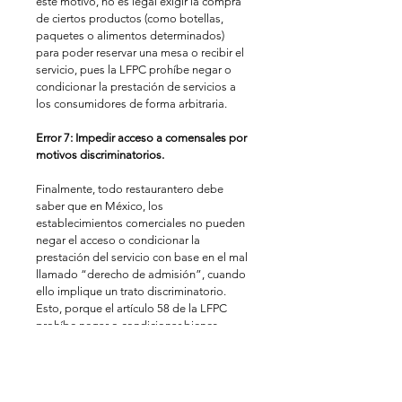
este motivo, no es legal exigir la compra 
de ciertos productos (como botellas, 
paquetes o alimentos determinados) 
para poder reservar una mesa o recibir el 
servicio, pues la LFPC prohíbe negar o 
condicionar la prestación de servicios a 
los consumidores de forma arbitraria.
Error 7: Impedir acceso a comensales por 
motivos discriminatorios.
Finalmente, todo restaurantero debe 
saber que en México, los 
establecimientos comerciales no pueden 
negar el acceso o condicionar la 
prestación del servicio con base en el mal 
llamado “derecho de admisión”, cuando 
ello implique un trato discriminatorio. 
Esto, porque el artículo 58 de la LFPC 
prohíbe negar o condicionar bienes, 
productos o servicios por razones de 
género, nacionalidad, origen étnico, 
preferencia sexual, religión o cualquier 
otra particularidad del consumidor. Por 