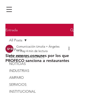
Entrada
All Posts
Comunicación Urrutia + Ángeles
All Posts
11 may
4 min de lectura
Siete errores comunes por los que
RECOMENDACIONES
PROFECO sanciona a restaurantes
NOTICIAS
INDUSTRIAS
AMPARO
SERVICIOS
INSTITUCIONAL