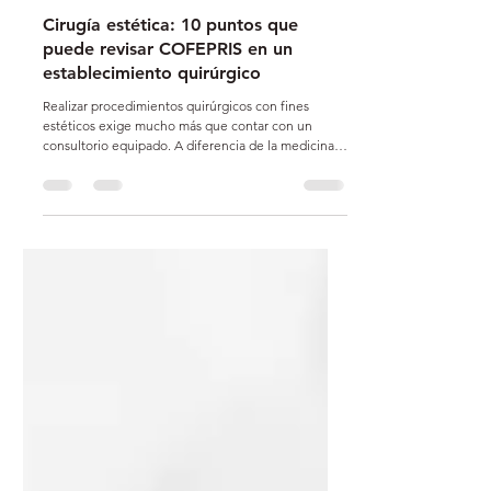
Comunicación Urrutia + Ángeles
28 jul
6 min de lectura
Cirugía estética: 10 puntos que
puede revisar COFEPRIS en un
establecimiento quirúrgico
Realizar procedimientos quirúrgicos con fines
estéticos exige mucho más que contar con un
consultorio equipado. A diferencia de la medicina
estética sin cirugía, en caso de que en el
establecimiento se lleven a cabo procedimientos
quirúrgicos, la autoridad sanitaria revisa si en el
lugar se cuenta con la estructura necesaria para
intervenir, atender una urgencia y dar seguimiento
al paciente en condiciones seguras. Para orientar
esa revisión, COFEPRIS cuenta con una guía de a