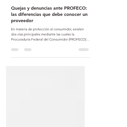
Comunicación Urrutia + Ángeles
hace 3 días
4 min de lectura
Quejas y denuncias ante PROFECO:
las diferencias que debe conocer un
proveedor
En materia de protección al consumidor, existen
dos vías principales mediante las cuales la
Procuraduría Federal del Consumidor (PROFECO)
revisa los posibles incumplimientos de los
proveedores: las quejas y las denuncias. La queja
surge de una afectación directa a una persona
consumidora, quien acude directamente ante
PROFECO a reclamar. Por regla general, esta queja
conduce a un procedimiento conciliatorio en el que
se busca obtener llegar a un acuerdo entre
proveedor y cons